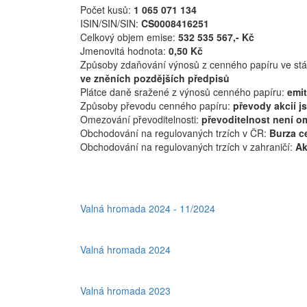
Počet kusů:
1 065 071 134
ISIN/SIN/SIN:
CS0008416251
Celkový objem emise:
532 535 567,- Kč
Jmenovitá hodnota:
0,50 Kč
Způsoby zdaňování výnosů z cenného papíru ve stát
ve zněních pozdějších předpisů
Plátce daně sražené z výnosů cenného papíru:
emi
Způsoby převodu cenného papíru:
převody akcií j
Omezování převoditelnosti:
převoditelnost není 
Obchodování na regulovaných trzích v ČR:
Burza c
Obchodování na regulovaných trzích v zahraničí:
Ak
Valná hromada 2024 - 11/2024
Valná hromada 2024
Valná hromada 2023