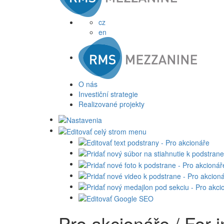
cz
en
O nás
Investiční strategie
Realizované projekty
Pro akcionáře / For i