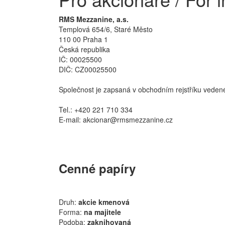
RMS Mezzanine, a.s.
Templová 654/6, Staré Město
110 00 Praha 1
Česká republika
IČ: 00025500
DIČ: CZ00025500
Společnost je zapsaná v obchodním rejstříku veden
Tel.: +420 221 710 334
E-mail: akcionar@rmsmezzanine.cz
Cenné papíry
Druh:
akcie kmenová
Forma:
na majitele
Podoba:
zaknihovaná