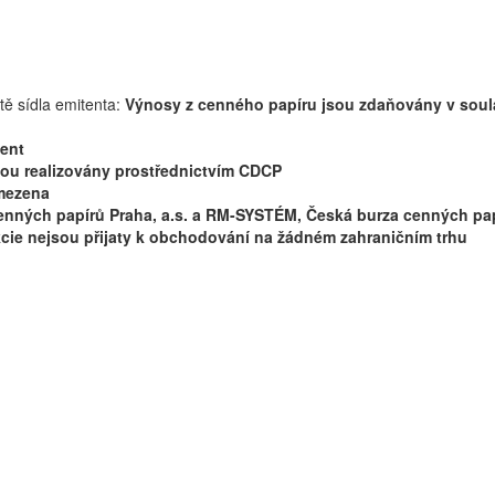
ě sídla emitenta:
Výnosy z cenného papíru jsou zdaňovány v soula
tent
sou realizovány prostřednictvím CDCP
omezena
enných papírů Praha, a.s. a RM-SYSTÉM, Česká burza cenných pap
cie nejsou přijaty k obchodování na žádném zahraničním trhu