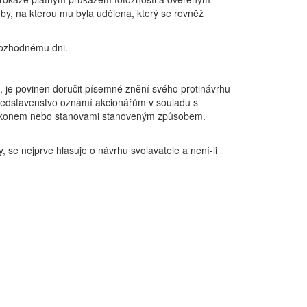
y, na kterou mu byla udělena, který se rovněž
rozhodnému dni.
, je povinen doručit písemné znění svého protinávrhu
 Představenstvo oznámí akcionářům v souladu s
 zákonem nebo stanovami stanoveným způsobem.
e nejprve hlasuje o návrhu svolavatele a není-li