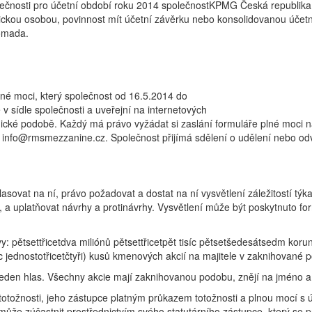
čnosti pro účetní období roku 2014 společnostKPMG Česká republika A
ickou osobou, povinnost mít účetní závěrku nebo konsolidovanou účetn
romada.
lné moci, který společnost od 16.5.2014 do
v sídle společnosti a uveřejní na internetových
cké podobě. Každý má právo vyžádat si zaslání formuláře plné moci na
 info@rmsmezzanine.cz. Společnost přijímá sdělení o udělení nebo od
ovat na ní, právo požadovat a dostat na ní vysvětlení záležitostí týkaj
 a uplatňovat návrhy a protinávrhy. Vysvětlení může být poskytnuto 
vy: pětsettřicetdva miliónů pětsettřicetpět tisíc pětsetšedesátsedm kor
c jednostotřicetčtyři) kusů kmenových akcií na majitele v zaknihované
jeden hlas. Všechny akcie mají zaknihovanou podobu, znějí na jméno a
totožnosti, jeho zástupce platným průkazem totožnosti a plnou mocí 
může zúčastnit prostřednictvím svého statutárního zástupce, který se