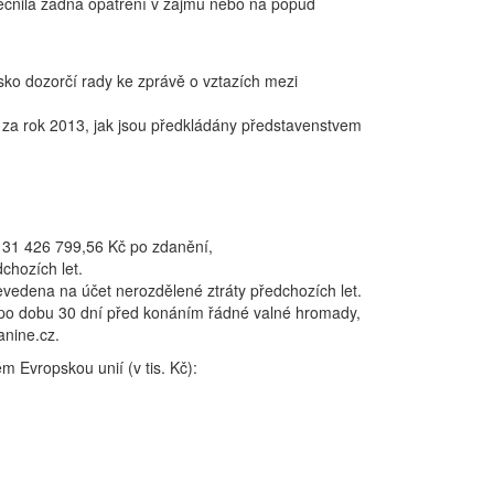
tečnila žádná opatření v zájmu nebo na popud
isko dozorčí rady ke zprávě o vztazích mezi
 za rok 2013, jak jsou předkládány představenstvem
a 31 426 799,56 Kč po zdanění,
chozích let.
evedena na účet nerozdělené ztráty předchozích let.
i po dobu 30 dní před konáním řádné valné hromady,
anine.cz.
 Evropskou unií (v tis. Kč):