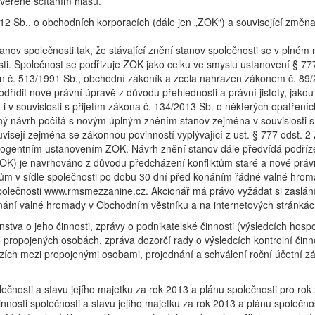
ověřené sčítáním hlasů.
12 Sb., o obchodních korporacích (dále jen „ZOK“) a související změna
ov společnosti tak, že stávající znění stanov společnosti se v plném
i. Společnost se podřizuje ZOK jako celku ve smyslu ustanovení § 77
kon č. 513/1991 Sb., obchodní zákoník a zcela nahrazen zákonem č. 89
řídit nové právní úpravě z důvodu přehlednosti a právní jistoty, jakou
 v souvislosti s přijetím zákona č. 134/2013 Sb. o některých opatřeníc
ný návrh počítá s novým úplným zněním stanov zejména v souvislosti 
ejí zejména se zákonnou povinností vyplývající z ust. § 777 odst. 2
i kogentním ustanovením ZOK. Návrh znění stanov dále předvídá podříze
5 ZOK) je navrhováno z důvodu předcházení konfliktům staré a nové práv
řům v sídle společnosti po dobu 30 dní před konáním řádné valné hro
olečnosti www.rmsmezzanine.cz. Akcionář má právo vyžádat si zaslání
nání valné hromady v Obchodním věstníku a na internetových stránk
stva o jeho činnosti, zprávy o podnikatelské činnosti (výsledcích hospo
 propojených osobách, zpráva dozorčí rady o výsledcích kontrolní činno
tazích mezi propojenými osobami, projednání a schválení roční účetní z
lečnosti a stavu jejího majetku za rok 2013 a plánu společnosti pro r
nosti společnosti a stavu jejího majetku za rok 2013 a plánu společnos