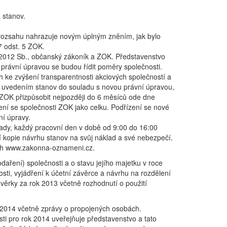
 stanov.
 rozsahu nahrazuje novým úplným zněním, jak bylo
7 odst. 5 ZOK.
/2012 Sb., občanský zákoník a ZOK. Představenstvo
 právní úpravou se budou řídit poměry společnosti.
h ke zvýšení transparentnosti akciových společností a
s uvedením stanov do souladu s novou právní úpravou,
 ZOK přizpůsobit nejpozději do 6 měsíců ode dne
ní se společnosti ZOK jako celku. Podřízení se nové
ní úpravy.
mady, každý pracovní den v době od 9:00 do 16:00
 kopie návrhu stanov na svůj náklad a své nebezpečí.
ách www.zakonna-oznameni.cz.
daření) společnosti a o stavu jejího majetku v roce
sti, vyjádření k účetní závěrce a návrhu na rozdělení
ávěrky za rok 2013 včetně rozhodnutí o použití
ok 2014 včetně zprávy o propojených osobách.
ti pro rok 2014 uveřejňuje představenstvo a tato