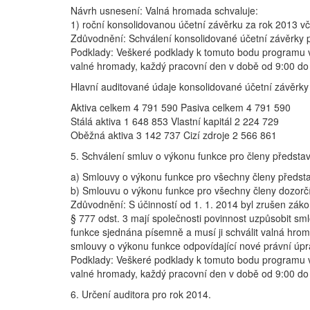
Návrh usnesení: Valná hromada schvaluje:
1) roční konsolidovanou účetní závěrku za rok 2013 v
Zdůvodnění: Schválení konsolidované účetní závěrky p
Podklady: Veškeré podklady k tomuto bodu programu v
valné hromady, každý pracovní den v době od 9:00 do
Hlavní auditované údaje konsolidované účetní závěrky 
Aktiva celkem 4 791 590 Pasiva celkem 4 791 590
Stálá aktiva 1 648 853 Vlastní kapitál 2 224 729
Oběžná aktiva 3 142 737 Cizí zdroje 2 566 861
5. Schválení smluv o výkonu funkce pro členy předsta
a) Smlouvy o výkonu funkce pro všechny členy předs
b) Smlouvu o výkonu funkce pro všechny členy dozor
Zdůvodnění: S účinností od 1. 1. 2014 byl zrušen zá
§ 777 odst. 3 mají společnosti povinnost uzpůsobit 
funkce sjednána písemně a musí ji schválit valná hro
smlouvy o výkonu funkce odpovídající nové právní úpr
Podklady: Veškeré podklady k tomuto bodu programu v
valné hromady, každý pracovní den v době od 9:00 do
6. Určení auditora pro rok 2014.