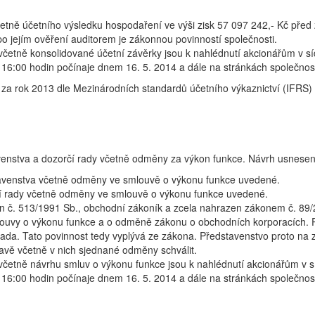
četně účetního výsledku hospodaření ve výši zisk 57 097 242,- Kč pře
o jejím ověření auditorem je zákonnou povinností společnosti.
četně konsolidované účetní závěrky jsou k nahlédnutí akcionářům v sí
 16:00 hodin počínaje dnem 16. 5. 2014 a dále na stránkách společno
za rok 2013 dle Mezinárodních standardů účetního výkaznictví (IFRS) ve
venstva a dozorčí rady včetně odměny za výkon funkce. Návrh usnesen
tavenstva včetně odměny ve smlouvě o výkonu funkce uvedené.
čí rady včetně odměny ve smlouvě o výkonu funkce uvedené.
kon č. 513/1991 Sb., obchodní zákoník a zcela nahrazen zákonem č. 89
smlouvy o výkonu funkce a o odměně zákonu o obchodních korporacích. 
mada. Tato povinnost tedy vyplývá ze zákona. Představenstvo proto na
avě včetně v nich sjednané odměny schválit.
četně návrhu smluv o výkonu funkce jsou k nahlédnutí akcionářům v s
 16:00 hodin počínaje dnem 16. 5. 2014 a dále na stránkách společno