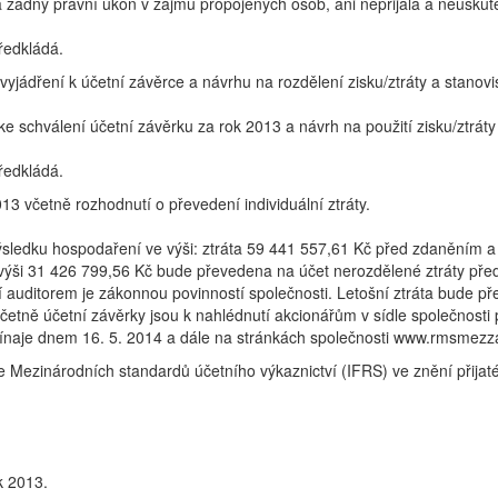
la žádný právní úkon v zájmu propojených osob, ani nepřijala a neusku
ředkládá.
, vyjádření k účetní závěrce a návrhu na rozdělení zisku/ztráty a stanov
 schválení účetní závěrku za rok 2013 a návrh na použití zisku/ztráty
ředkládá.
013 včetně rozhodnutí o převedení individuální ztráty.
výsledku hospodaření ve výši: ztráta 59 441 557,61 Kč před zdaněním 
e výši 31 426 799,56 Kč bude převedena na účet nerozdělené ztráty před
 auditorem je zákonnou povinností společnosti. Letošní ztráta bude př
etně účetní závěrky jsou k nahlédnutí akcionářům v sídle společnost
ínaje dnem 16. 5. 2014 a dále na stránkách společnosti www.rmsmezz
 Mezinárodních standardů účetního výkaznictví (IFRS) ve znění přijatém
k 2013.