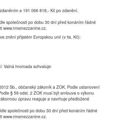
d zdaněním a 191 066 818,- Kč po zdanění.
dle společnosti po dobu 30 dní před konáním řádné
sti www.rmsmezzanine.cz.
 znění přijatém Evropskou unií (v tis. Kč):
í: Valná hromada schvaluje:
/2012 Sb., občanský zákoník a ZOK. Podle ustanovení
Podle § 59 odst. 2 ZOK musí být smlouva o výkonu
 zákonnou úpravu reaguje a navrhuje předložené
ídle společnosti po dobu 30 dní před konáním řádné
sti www.rmsmezzanine.cz.