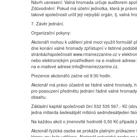
Návrh usnesení: Valná hromada určuje auditorem spole
Zdůvodnění: Pokud má účetní jednotka, která je právn
takové společnosti určil její nejvyšší orgán, tj. valná h
7. Závěr jednání.
Organizační pokyny:
Akcionáři mohou k udělení plné moci využít formulář p
dne konání valné hromady zpřístupní v listinné podobě 
stránkáchspolečnosti www.rmsmezzanine.cz v elektroni
nebo elektronickým prostředkem na e-mailové adrese:
na e-mailové adrese:info@rmsmezzanine.cz.
Prezence akcionářů začne od 9:30 hodin.
Akcionář má právo účastnit se řádné valné hromady, hlas
pro posouzení předmětu jednání řádné valné hromady,
obsahu.
Základní kapitál společnosti činí 532 535 567,- Kč (slo
jedna miliarda šedesátpět miliónů sedmdesátjeden tisí
Na každou akcii o jmenovité hodnotě 0,50 Kč připadá 
Akcionář-fyzická osoba se prokáže platným průkazem 
kterou mu byla udělena. Akcionář-právnická osoba se 