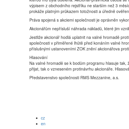
výpisem z obchodního rejstříku ne starším než 3 měsí
prokáže platným průkazem totožnosti a úředně ověřen
Práva spojená s akciemi společnosti je oprávněn vyko
Akcionářům nepřísluší náhrada nákladů, které jim vzni
Jestliže akcionář hodlá uplatnit na valné hromadě pr
společnosti v přiměřené lhůtě před konáním valné hrom
příslušnými ustanoveními ZOK znění akcionářova pro
Hlasování
Na valné hromadě se k bodům programu hlasuje tak, že
přijat, tak o vzneseném protinávrhu akcionáře. Hlasová
Představenstvo společnosti RMS Mezzanine, a.s.
cz
en