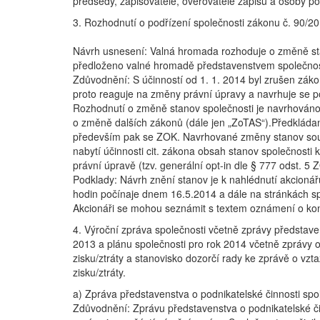
předsedy, zapisovatele, ověřovatele zápisu a osoby p
3. Rozhodnutí o podřízení společnosti zákonu č. 90/20
Návrh usnesení: Valná hromada rozhoduje o změně stan
předloženo valné hromadě představenstvem společnost
Zdůvodnění: S účinností od 1. 1. 2014 byl zrušen zá
proto reaguje na změny právní úpravy a navrhuje se pod
Rozhodnutí o změně stanov společnosti je navrhováno i
o změně dalších zákonů (dále jen „ZoTAS“).Předkláda
především pak se ZOK. Navrhované změny stanov souvis
nabytí účinnosti cit. zákona obsah stanov společnost
právní úpravě (tzv. generální opt-in dle § 777 odst. 
Podklady: Návrh znění stanov je k nahlédnutí akcioná
hodin počínaje dnem 16.5.2014 a dále na stránkách sp
Akcionáři se mohou seznámit s textem oznámení o ko
4. Výroční zpráva společnosti včetně zprávy představen
2013 a plánu společnosti pro rok 2014 včetně zprávy o
zisku/ztráty a stanovisko dozorčí rady ke zprávě o vz
zisku/ztráty.
a) Zpráva představenstva o podnikatelské činnosti spo
Zdůvodnění: Zprávu představenstva o podnikatelské čin