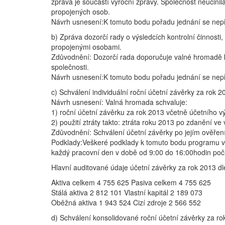
zpráva je součástí výroční zprávy. Společnost neučini
propojených osob.
Návrh usnesení:K tomuto bodu pořadu jednání se nep
b) Zpráva dozorčí rady o výsledcích kontrolní činnosti
propojenými osobami.
Zdůvodnění: Dozorčí rada doporučuje valné hromadě ke
společnosti.
Návrh usnesení:K tomuto bodu pořadu jednání se nep
c) Schválení individuální roční účetní závěrky za rok 2
Návrh usnesení: Valná hromada schvaluje:
1) roční účetní závěrku za rok 2013 včetně účetního 
2) použití ztráty takto: ztráta roku 2013 po zdanění v
Zdůvodnění: Schválení účetní závěrky po jejím ověření
Podklady:Veškeré podklady k tomuto bodu programu vč
každý pracovní den v době od 9:00 do 16:00hodin poč
Hlavní auditované údaje účetní závěrky za rok 2013 dle
Aktiva celkem 4 755 625 Pasiva celkem 4 755 625
Stálá aktiva 2 812 101 Vlastní kapitál 2 189 073
Oběžná aktiva 1 943 524 Cizí zdroje 2 566 552
d) Schválení konsolidované roční účetní závěrky za ro