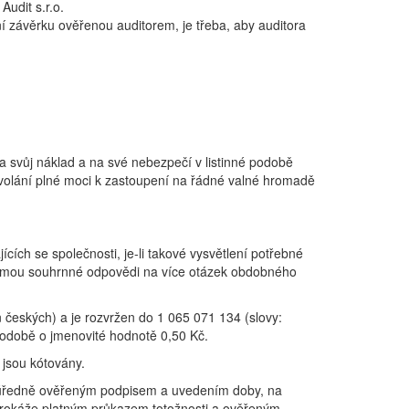
udit s.r.o.
í závěrku ověřenou auditorem, je třeba, aby auditora
 svůj náklad a na své nebezpečí v listinné podobě
volání plné moci k zastoupení na řádné valné hromadě
ících se společnosti, je-li takové vysvětlení potřebné
formou souhrnné odpovědi na více otázek obdobného
un českých) a je rozvržen do 1 065 071 134 (slovy:
 podobě o jmenovité hodnotě 0,50 Kč.
 jsou kótovány.
s úředně ověřeným podpisem a uvedením doby, na
 prokáže platným průkazem totožnosti a ověřeným