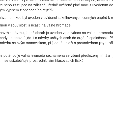
ce nebo zástupce na základě úředně ověřené plné moci s uvedením dob
ým výpisem z obchodního rejstříku.
návat ten, kdo byl uveden v evidenci zaknihovaných cenných papírů k 
knou v souvislosti s účastí na valné hromadě.
otinávrh k návrhu, jehož obsah je uveden v pozvánce na valnou hromadu
ady; to neplatí, jde-li o návrhy určitých osob do orgánů společnosti.
tinávrhu se svým stanoviskem, případně naloží s protinávrhem jiným
 poté, co je valná hromada seznámena se všemi předloženými návrhy, s
ní se uskutečňuje prostřednictvím hlasovacích lístků.