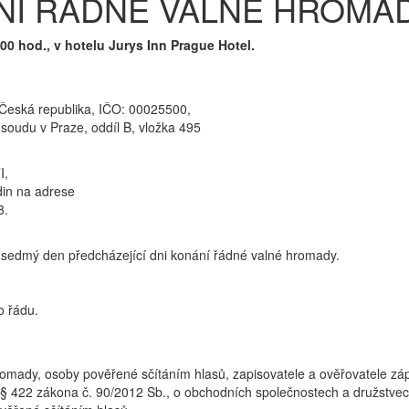
NÍ ŘÁDNÉ VALNÉ HROMA
00 hod., v hotelu Jurys Inn Prague Hotel.
 Česká republika, IČO: 00025500,
oudu v Praze, oddíl B, vložka 495
I,
din na adrese
8.
sedmý den předcházející dni konání řádné valné hromady.
o řádu.
omady, osoby pověřené sčítáním hlasů, zapisovatele a ověřovatele záp
 422 zákona č. 90/2012 Sb., o obchodních společnostech a družstvech