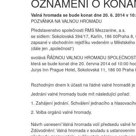
OZNÁMENÍ O KONÁ
Valná hromada se bude konat dne 20. 6. 2014 v 10:
POZVÁNKA NA VALNOU HROMADU
Představenstvo společnosti RMS Mezzanine, a.s.
se sídlem: Sokolovská 394/17, Karlín, 186 00Praha 8,
zapsané v obchodním rejstříku vedeném u Městského s
(dále jen „společnost“)
svolává ŘÁDNOU VALNOU HROMADU SPOLEČNOST
která se bude konat dne 20. června 2014 od 10:00 ho
Jurys Inn Prague Hotel, Sokolovská 11, 186 00 Praha 
Rozhodným dnem k účasti na řádné valné hromadě je 
Jednání valné hromady bude mít následující pořad:
1. Zahájení jednání. Schválení jednacího a hlasovacíh
2. Volba orgánů valné hromady.
Návrh usnesení:Valná hromada volí předsedu valné hr
Zdůvodnění: Valná hromada v souladu s ustanovením §