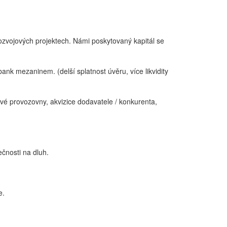
ozvojových projektech. Námi poskytovaný kapitál se
nk mezaninem. (delší splatnost úvěru, více likvidity
ové provozovny, akvizice dodavatele / konkurenta,
ečnosti na dluh.
e.