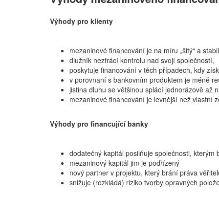
Výhody pro klienty
mezaninové financování je na míru „šitý“ a stabil
dlužník neztrácí kontrolu nad svojí společností,
poskytuje financování v těch případech, kdy zí
v porovnaní s bankovním produktem je méně restr
jistina dluhu se většinou splácí jednorázově až n
mezaninové financování je levnější než vlastní z
Výhody pro financující banky
dodatečný kapitál posilňuje společnosti, kterým 
mezaninový kapitál jim je podřízený
nový partner v projektu, který brání práva věřitel
snižuje (rozkládá) riziko tvorby opravných polož