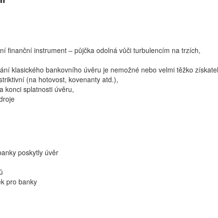
ní finanční instrument – půjčka odolná vůči turbulencím na trzích,
skání klasického bankovního úvěru je nemožné nebo velmi těžko získate
iktivní (na hotovost, kovenanty atd.),
a konci splatnosti úvěru,
droje
banky poskytly úvěr
ů
ek pro banky