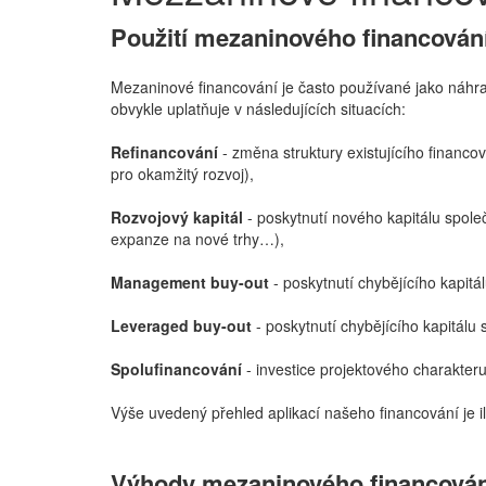
Použití mezaninového financován
Mezaninové financování je často používané jako náhrad
obvykle uplatňuje v následujících situacích:
Refinancování
- změna struktury existujícího financo
pro okamžitý rozvoj),
Rozvojový kapitál
- poskytnutí nového kapitálu spole
expanze na nové trhy…),
Management buy-out
- poskytnutí chybějícího kapit
Leveraged buy-out
- poskytnutí chybějícího kapitálu 
Spolufinancování
- investice projektového charakter
Výše uvedený přehled aplikací našeho financování je il
Výhody mezaninového financován