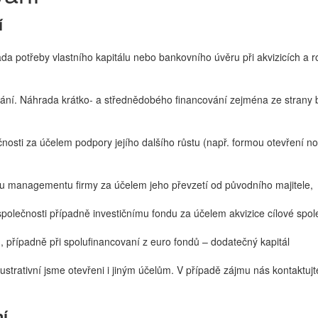
í
a potřeby vlastního kapitálu nebo bankovního úvěru při akvizicích a r
vání. Náhrada krátko- a střednědobého financování zejména ze strany ba
čnosti za účelem podpory jejího dalšího růstu (např. formou otevření n
álu managementu firmy za účelem jeho převzetí od původního majitele,
společnosti případně investičnímu fondu za účelem akvizice cílové spol
u, případně při spolufinancovaní z euro fondů – dodatečný kapitál
ustrativní jsme otevřeni i jiným účelům. V případě zájmu nás kontaktujt
í